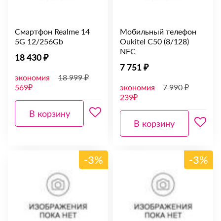
Смартфон Realme 14
Мобильный телефон
5G 12/256Gb
Oukitel С50 (8/128)
NFC
18 430 ₽
7 751 ₽
экономия
18 999 ₽
569₽
экономия
7 990 ₽
239₽
В корзину
В корзину
-3%
-3%