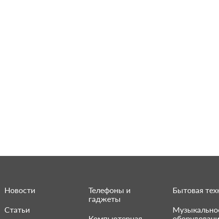
Новости
Телефоны и
Бытовая тех
гаджеты
Статьи
Музыкально
Компьютерная
оборудован