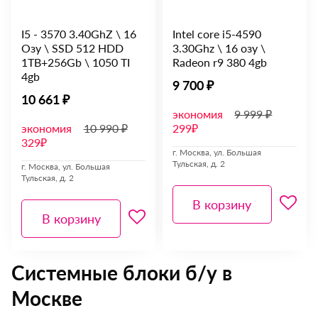
I5 - 3570 3.40GhZ \ 16
Intel core i5-4590
Озу \ SSD 512 HDD
3.30Ghz \ 16 озу \
1TB+256Gb \ 1050 TI
Radeon r9 380 4gb
4gb
9 700 ₽
10 661 ₽
экономия
9 999 ₽
экономия
10 990 ₽
299₽
329₽
г. Москва, ул. Большая
Тульская, д. 2
г. Москва, ул. Большая
Тульская, д. 2
В корзину
В корзину
Системные блоки б/у в
Москве