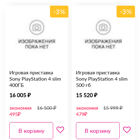
-3%
-3%
Игровая приставка
Игровая приставка
Sony PlayStation 4 slim
Sony PlayStation 4 slim
400ГБ
500 гб
16 005 ₽
15 520 ₽
экономия
16 500 ₽
экономия
15 999 ₽
495₽
479₽
В корзину
В корзину