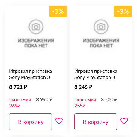
-3%
-3%
Игровая приставка
Игровая приставка
Sony PlayStation 3
Sony PlayStation 3
8 721 ₽
8 245 ₽
экономия
8 990 ₽
экономия
8 500 ₽
269₽
255₽
В корзину
В корзину