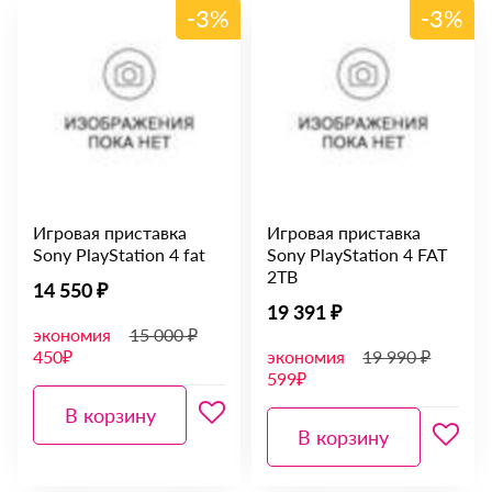
-3%
-3%
Игровая приставка
Игровая приставка
Sony PlayStation 4 fat
Sony PlayStation 4 FAT
2TB
14 550 ₽
19 391 ₽
экономия
15 000 ₽
450₽
экономия
19 990 ₽
599₽
В корзину
В корзину