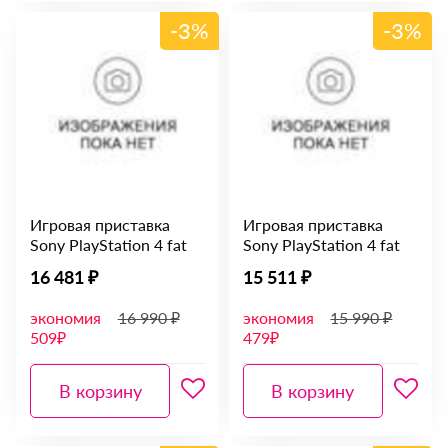
-3%
-3%
Игровая приставка
Игровая приставка
Sony PlayStation 4 fat
Sony PlayStation 4 fat
16 481 ₽
15 511 ₽
экономия
16 990 ₽
экономия
15 990 ₽
509₽
479₽
В корзину
В корзину