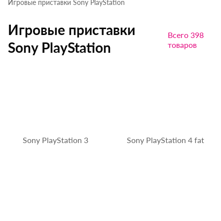
Игровые приставки Sony PlayStation
Игровые приставки
Всего 398
Sony PlayStation
товаров
Sony PlayStation 3
Sony PlayStation 4 fat