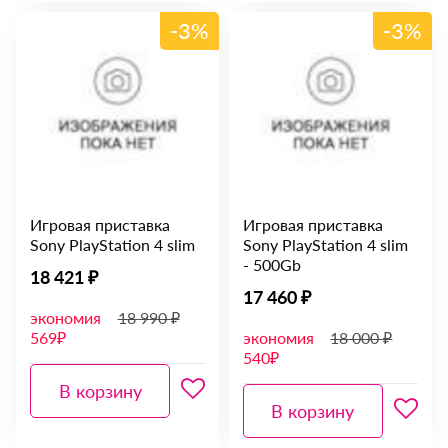
-3%
-3%
Игровая приставка
Игровая приставка
Sony PlayStation 4 slim
Sony PlayStation 4 slim
- 500Gb
18 421 ₽
17 460 ₽
экономия
18 990 ₽
569₽
экономия
18 000 ₽
540₽
В корзину
В корзину