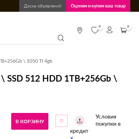
Доска объявлений
Оценим и купим ваш товар
0
0
TB+256Gb \ 1050 TI 4gb
зу \ SSD 512 HDD 1TB+256Gb \
Условия
В КОРЗИНУ
покупки в
кредит
×