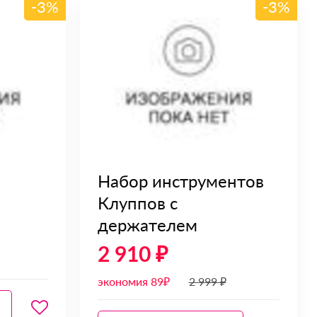
-3%
-3%
Набор инструментов
Клуппов с
держателем
2 910 ₽
экономия 89₽
2 999 ₽