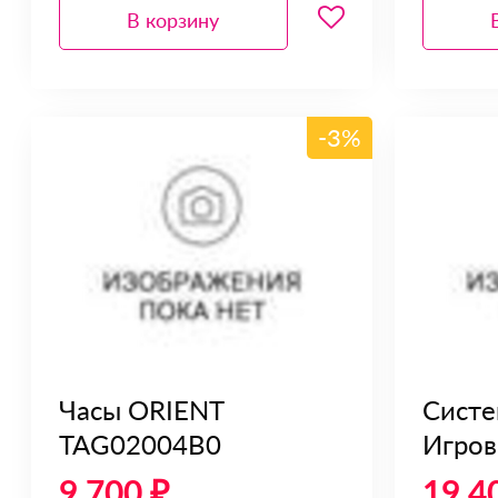
В корзину
-3%
Часы ORIENT
Систе
TAG02004B0
Игров
9 700 ₽
19 4