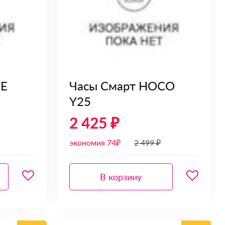
NE
Часы Смарт HOCO
Y25
2 425 ₽
экономия 74₽
2 499 ₽
В корзину