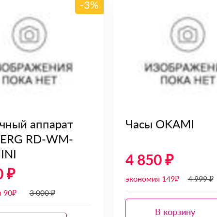
-3%
чный аппарат
Часы OKAMI
VERG RD-WM-
INI
4 850 ₽
0 ₽
экономия 149₽
4 999 ₽
 90₽
3 000 ₽
В корзину