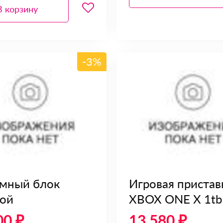
В корзину
-3%
мный блок
Игровая пристав
ой
XBOX ONE X 1tb
00 ₽
13 580 ₽