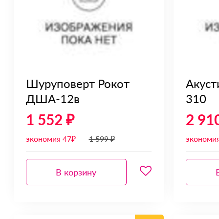
Шуруповерт Рокот
Акуст
ДША-12в
310
1 552 ₽
2 91
экономия 47₽
1 599 ₽
экономия
В корзину