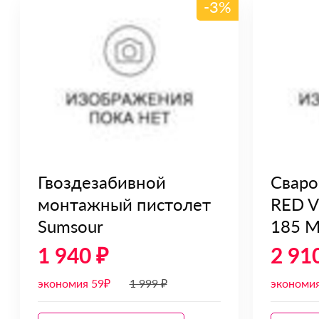
-3%
Гвоздезабивной
Сваро
монтажный пистолет
RED 
Sumsour
185 M
1 940 ₽
2 91
экономия 59₽
1 999 ₽
экономия