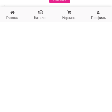
Главная
Каталог
Корзина
Профиль
Хотите продать товар?
Оцените товар по фото
онлайн в течение 10 минут
Загрузить фото