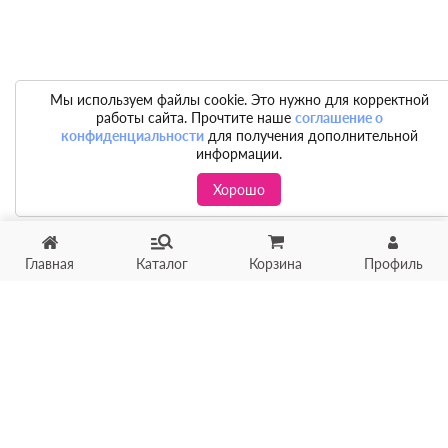
Мы используем файлы cookie. Это нужно для корректной
работы сайта. Прочтите наше
соглашение о
конфиденциальности
для получения дополнительной
информации.
Хорошо
Главная
Каталог
Корзина
Профиль
Хотите продать товар?
Оцените товар по фото
онлайн в течение 10 минут