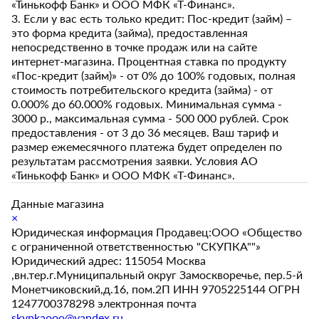
«Тинькофф Банк» и ООО МФК «Т-Финанс».
3. Если у вас есть только кредит: Пос-кредит (займ) –
это форма кредита (займа), предоставленная
непосредственно в точке продаж или на сайте
интернет-магазина. Процентная ставка по продукту
«Пос-кредит (займ)» - от 0% до 100% годовых, полная
стоимость потребительского кредита (займа) - от
0.000% до 60.000% годовых. Минимальная сумма -
3000 р., максимальная сумма - 500 000 рублей. Срок
предоставления - от 3 до 36 месяцев. Ваш тариф и
размер ежемесячного платежа будет определен по
результатам рассмотрения заявки. Условия АО
«Тинькофф Банк» и ООО МФК «Т-Финанс».
Данные магазина
×
Юридическая информация Продавец:ООО «Общество
с ограниченной ответственностью "СКУПКА""»
Юридический адрес: 115054 Москва
,вн.тер.г.Муниципальный округ Замоскворечье, пер.5-й
Монетчиковский,д.16, пом.2П ИНН 9705225144 ОГРН
1247700378298 электронная почта
skypkaooo@yandex.ru