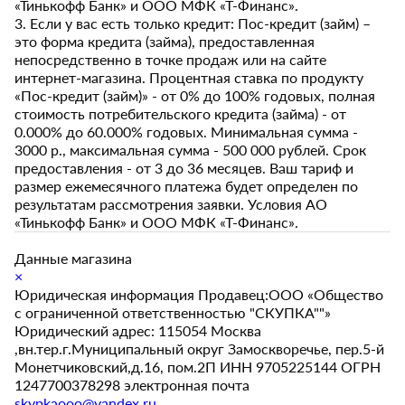
«Тинькофф Банк» и ООО МФК «Т-Финанс».
3. Если у вас есть только кредит: Пос-кредит (займ) –
это форма кредита (займа), предоставленная
непосредственно в точке продаж или на сайте
интернет-магазина. Процентная ставка по продукту
«Пос-кредит (займ)» - от 0% до 100% годовых, полная
стоимость потребительского кредита (займа) - от
0.000% до 60.000% годовых. Минимальная сумма -
3000 р., максимальная сумма - 500 000 рублей. Срок
предоставления - от 3 до 36 месяцев. Ваш тариф и
размер ежемесячного платежа будет определен по
результатам рассмотрения заявки. Условия АО
«Тинькофф Банк» и ООО МФК «Т-Финанс».
Данные магазина
×
Юридическая информация Продавец:ООО «Общество
с ограниченной ответственностью "СКУПКА""»
Юридический адрес: 115054 Москва
,вн.тер.г.Муниципальный округ Замоскворечье, пер.5-й
Монетчиковский,д.16, пом.2П ИНН 9705225144 ОГРН
1247700378298 электронная почта
skypkaooo@yandex.ru