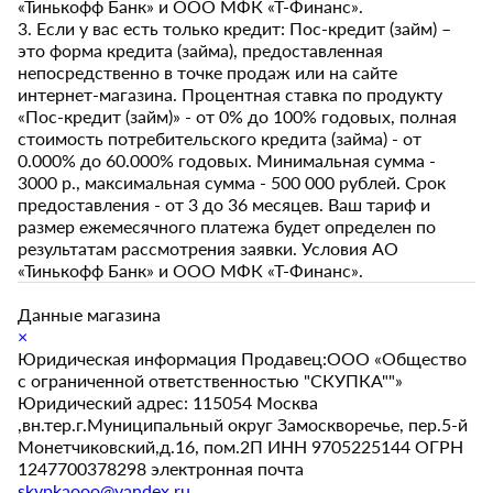
«Тинькофф Банк» и ООО МФК «Т-Финанс».
3. Если у вас есть только кредит: Пос-кредит (займ) –
это форма кредита (займа), предоставленная
непосредственно в точке продаж или на сайте
интернет-магазина. Процентная ставка по продукту
«Пос-кредит (займ)» - от 0% до 100% годовых, полная
стоимость потребительского кредита (займа) - от
0.000% до 60.000% годовых. Минимальная сумма -
3000 р., максимальная сумма - 500 000 рублей. Срок
предоставления - от 3 до 36 месяцев. Ваш тариф и
размер ежемесячного платежа будет определен по
результатам рассмотрения заявки. Условия АО
«Тинькофф Банк» и ООО МФК «Т-Финанс».
Данные магазина
×
Юридическая информация Продавец:ООО «Общество
с ограниченной ответственностью "СКУПКА""»
Юридический адрес: 115054 Москва
,вн.тер.г.Муниципальный округ Замоскворечье, пер.5-й
Монетчиковский,д.16, пом.2П ИНН 9705225144 ОГРН
1247700378298 электронная почта
skypkaooo@yandex.ru