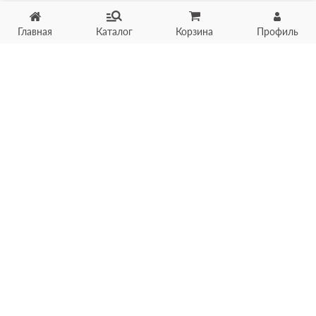
Главная
Каталог
Корзина
Профиль
Хотите продать товар?
Оцените товар по фото
онлайн в течение 10 минут
Загрузить фото